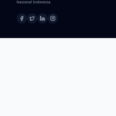
Nasional Indonesia.
©2026 Koordinat.id. Hak Cipta Dilindungi.