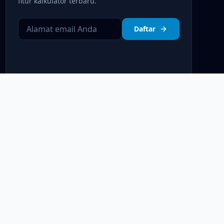
fitur kalkulator terbaru.
Daftar
Kebijakan Privasi
Syarat & Ketentuan
Disclaimer