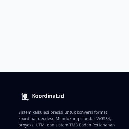
Sistem kalkulasi presisi untuk konversi format
koordinat geodesi. Mendukung standar WGS84,
proyeksi UTM, dan sistem TM3 Badan Pertanahan