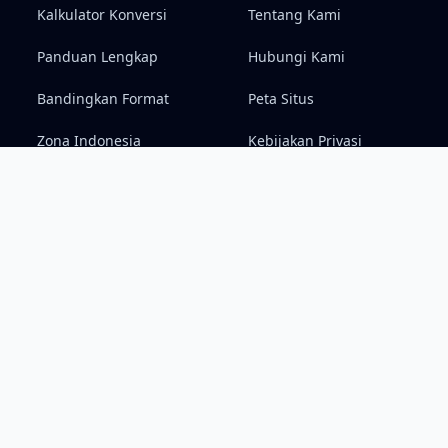
Kalkulator Konversi
Tentang Kami
Panduan Lengkap
Hubungi Kami
Bandingkan Format
Peta Situs
Zona Indonesia
Kebijakan Privasi
Syarat & Ketentuan
Penafian (Disclaimer)