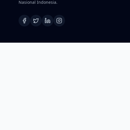
Nasional Indonesia.
©2026 Koordinat.id. Hak Cipta Dilindungi.