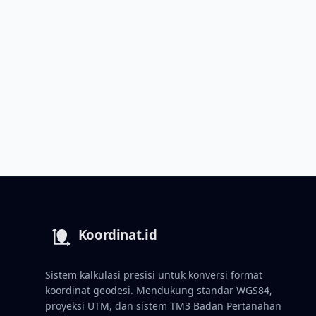
Sistem kalkulasi presisi untuk konversi format
koordinat geodesi. Mendukung standar WGS84,
proyeksi UTM, dan sistem TM3 Badan Pertanahan