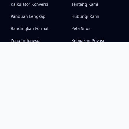
Kalkulator Konversi
Tentang Kami
Panduan Lengkap
Hubungi Kami
Bandingkan Format
Peta Situs
Zona Indonesia
Kebijakan Privasi
Syarat & Ketentuan
Penafian (Disclaimer)