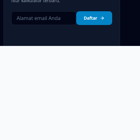
fitur kalkulator terbaru.
Daftar
Kebijakan Privasi
Syarat & Ketentuan
Disclaimer