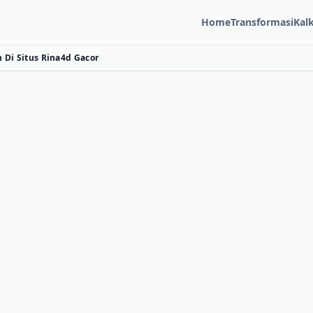
Home
Transformasi
Kal
Di Situs Rina4d Gacor