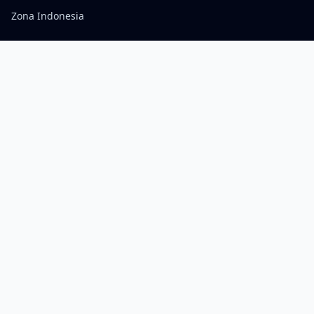
Zona Indonesia
INFORMASI & LEGAL
Tanya Jawab (FAQ)
Tentang Kami
Hubungi Kami
Peta Situs
Kebijakan Privasi
Syarat & Ketentuan
Penafian (Disclaimer)