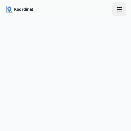
Skip to main content
Koordinat