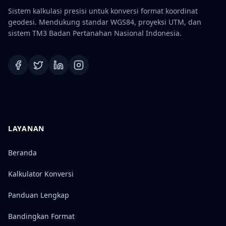
Sistem kalkulasi presisi untuk konversi format koordinat
geodesi. Mendukung standar WGS84, proyeksi UTM, dan
sistem TM3 Badan Pertanahan Nasional Indonesia.
LAYANAN
Beranda
Kalkulator Konversi
Panduan Lengkap
Bandingkan Format