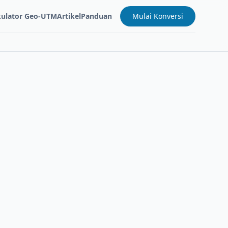
kulator Geo-UTM
Artikel
Panduan
Mulai Konversi