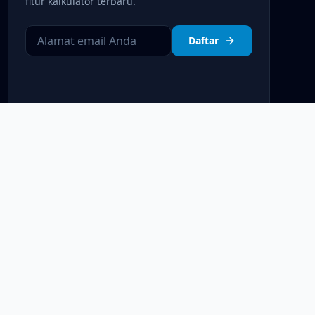
fitur kalkulator terbaru.
Daftar
Kebijakan Privasi
Syarat & Ketentuan
Disclaimer