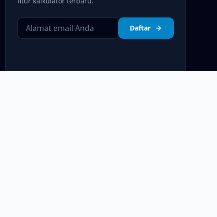
fitur kalkulator terbaru.
Daftar
Kebijakan Privasi
Syarat & Ketentuan
Disclaimer