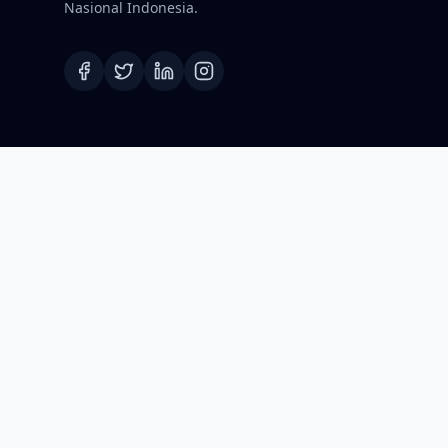
Nasional Indonesia.
©2026 Koordinat.id. Hak Cipta Dilindungi.