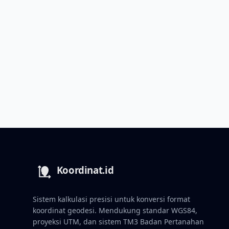
Sistem kalkulasi presisi untuk konversi format
koordinat geodesi. Mendukung standar WGS84,
proyeksi UTM, dan sistem TM3 Badan Pertanahan