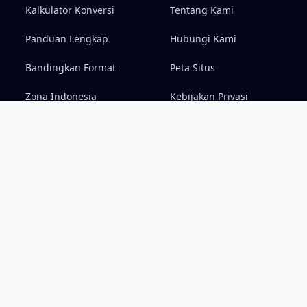
Kalkulator Konversi
Tentang Kami
Panduan Lengkap
Hubungi Kami
Bandingkan Format
Peta Situs
Zona Indonesia
Kebijakan Privasi
Syarat & Ketentuan
Penafian (Disclaimer)