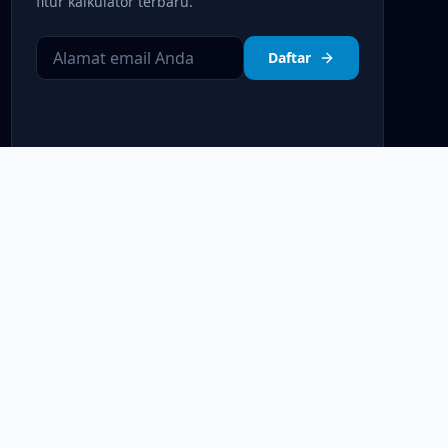
fitur kalkulator terbaru.
Daftar
Kebijakan Privasi
Syarat & Ketentuan
Disclaimer