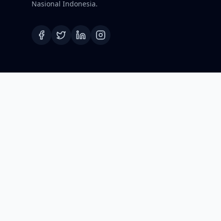
Nasional Indonesia.
©2026 Koordinat.id. Hak Cipta Dilindungi.