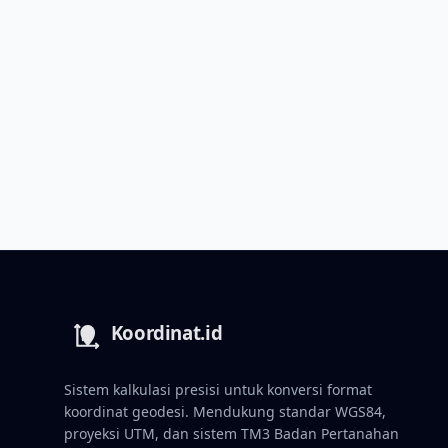
Sistem kalkulasi presisi untuk konversi format
koordinat geodesi. Mendukung standar WGS84,
proyeksi UTM, dan sistem TM3 Badan Pertanahan