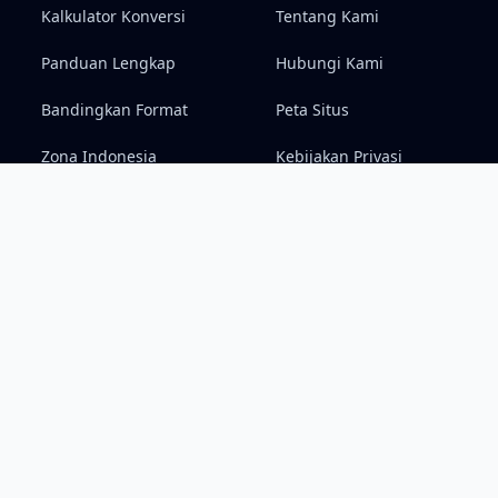
Kalkulator Konversi
Tentang Kami
Panduan Lengkap
Hubungi Kami
Bandingkan Format
Peta Situs
Zona Indonesia
Kebijakan Privasi
Syarat & Ketentuan
Penafian (Disclaimer)