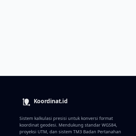
Sistem kalkulasi presisi untuk konversi format
koordinat geodesi. Mendukung standar WGS84,
proyeksi UTM, dan sistem TM3 Badan Pertanahan