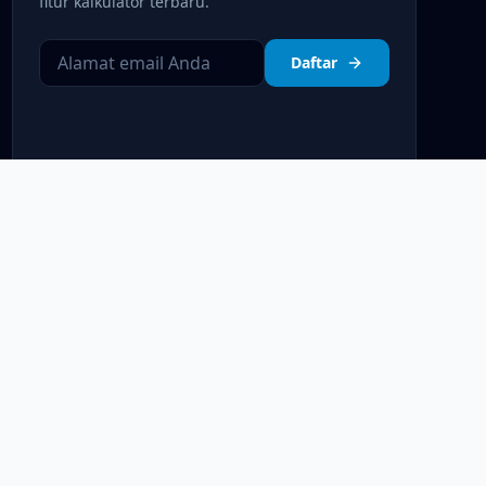
fitur kalkulator terbaru.
Daftar
Kebijakan Privasi
Syarat & Ketentuan
Disclaimer